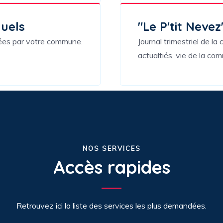
nuels
"Le P'tit Nevez
lées par votre commune.
Journal trimestriel de 
actualtiés, vie de la c
NOS SERVICES
Accès rapides
Retrouvez ici la liste des services les plus demandées.