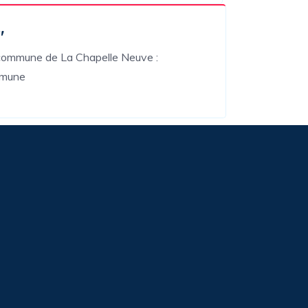
"
la commune de La Chapelle Neuve :
ommune