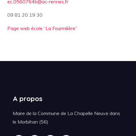
ec.0560764b@ac-rennes.fr
09 81 20 19 30
Page web école “La Fourmilière”
A propos
Maire de la Commune de La Chapelle Neuve dans
le Morbihan (56)